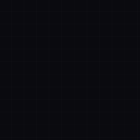
账号登录
手机登录
者抖音
描绘者公众号
设计合作客服
文件购
记住登录
忘记密码
立即登录
清空购物车