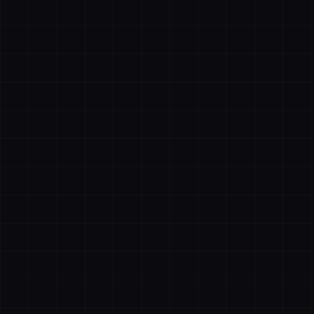
描绘
全选