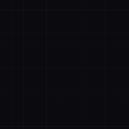
描绘
全选