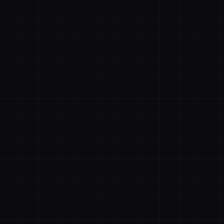
账号登录
手机登录
者抖音
描绘者公众号
设计合作客服
文件购
记住登录
忘记密码
立即登录
清空购物车