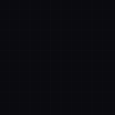
账号登录
手机登录
者抖音
描绘者公众号
设计合作客服
文件购
记住登录
忘记密码
立即登录
清空购物车