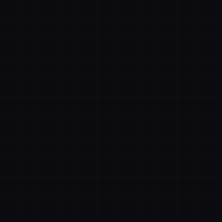
账号登录
手机登录
者抖音
描绘者公众号
设计合作客服
文件购
记住登录
忘记密码
立即登录
清空购物车