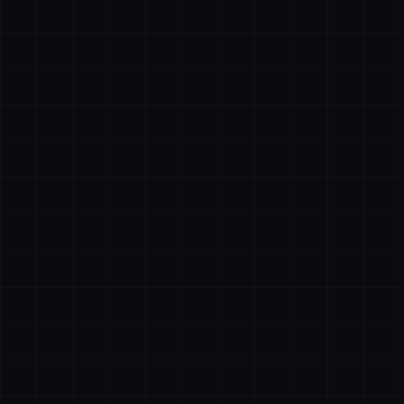
描绘
全选