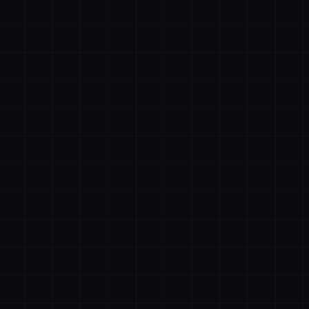
账号登录
手机登录
者抖音
描绘者公众号
设计合作客服
文件购
记住登录
忘记密码
立即登录
清空购物车