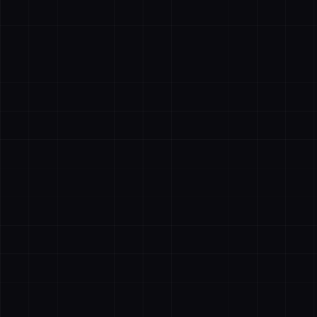
描绘
全选