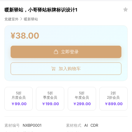
暖新驿站，小哥驿站标牌标识设计1
微信一键登录
清空购物车
全选
党建室外
暖新驿站
我的订单
¥38.00
账号登录
手机登录
商品件数
0 件
立即登录
商品原价
¥0.00
我的优惠
-¥0.00
加入购物车
总计
¥0.00
5折
5折
5折
2折
记住登录
忘记密码
月度会员
季度会员
年度会员
2折会员
直接结算
￥99.00
￥199.00
￥299.00
￥899.00
立即登录
素材编号
NXBP0001
素材格式
AI
CDR