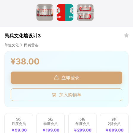
登录后解锁全部素材与会员权益
微信一键登录
清空购物车
全选
民兵文化墙设计3
我的订单
单位文化
民兵营连
账号登录
手机登录
¥38.00
商品件数
0 件
商品原价
¥0.00
立即登录
我的优惠
-¥0.00
总计
¥0.00
加入购物车
记住登录
忘记密码
直接结算
5折
5折
5折
2折
月度会员
季度会员
年度会员
2折会员
立即登录
￥99.00
￥199.00
￥299.00
￥899.00