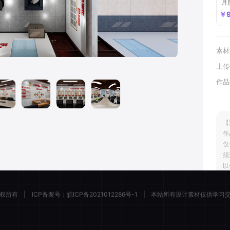
月
￥9
账号登录
手机登录
素材
上传
作品
者抖音
描绘者公众号
设计合作客服
文件购
记住登录
忘记密码
【
立即登录
作
仅
须
以
学
 版权所有
|
ICP备案号：
皖ICP备2021012286号-1
|
本站所有设计素材仅供学习
清空购物车