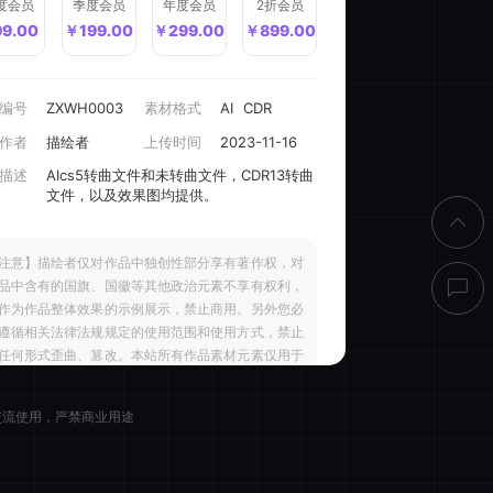
直接结算
度会员
季度会员
年度会员
2折会员
9.00
￥199.00
￥299.00
￥899.00
编号
ZXWH0003
素材格式
AI
CDR
作者
描绘者
上传时间
2023-11-16
描述
AIcs5转曲文件和未转曲文件，CDR13转曲
买客服
文件，以及效果图均提供。
注意】描绘者仅对作品中独创性部分享有著作权，对
品中含有的国旗、国徽等其他政治元素不享有权利，
作为作品整体效果的示例展示，禁止商用。另外您必
遵循相关法律法规规定的使用范围和使用方式，禁止
任何形式歪曲、篡改。本站所有作品素材元素仅用于
习交流。
交流使用，严禁商业用途