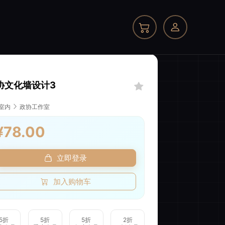
协文化墙设计3
我的订单
室内
政协工作室
¥78.00
商品件数
0 件
商品原价
¥0.00
立即登录
我的优惠
-¥0.00
加入购物车
总计
¥0.00
5折
5折
5折
2折