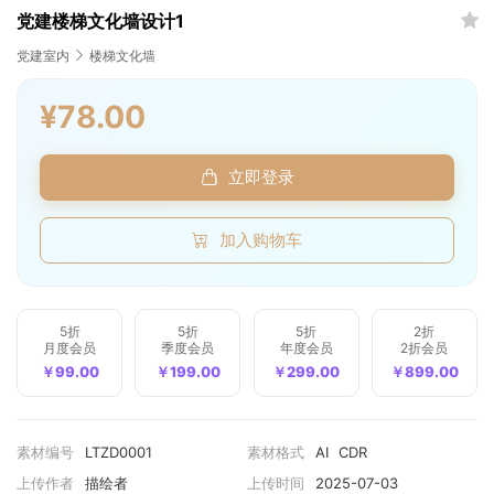
党建楼梯文化墙设计1
微信一键登录
清空购物车
全选
党建室内
楼梯文化墙
我的订单
¥78.00
账号登录
手机登录
商品件数
0 件
立即登录
商品原价
¥0.00
我的优惠
-¥0.00
加入购物车
总计
¥0.00
5折
5折
5折
2折
月度会员
季度会员
年度会员
2折会员
记住登录
忘记密码
直接结算
￥99.00
￥199.00
￥299.00
￥899.00
立即登录
素材编号
LTZD0001
素材格式
AI
CDR
上传作者
描绘者
上传时间
2025-07-03